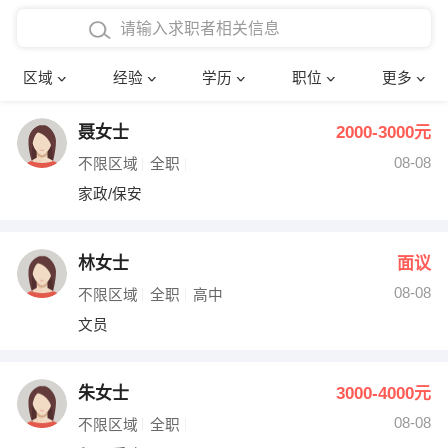
在校学生工作经验
本科
行政后勤
建筑装潢
确定
区域
经验
学历
职位
更多
三年以上工作经验
硕士
销售岗位
教师
聂女士
2000-3000元
四年以上工作经验
博士
文员
护士
08-08
不限区域
全职
五年以上工作经验
财务会计
传单派发
家政/保安
十年以上工作经验
超市零售
促销导购
林女士
面议
网络IT
保健按摩
08-08
不限区域
全职
高中
文员
快递员
前台接待
收银员
技术员/工程师
朱女士
3000-4000元
08-08
水电/机修
部门经理
不限区域
全职