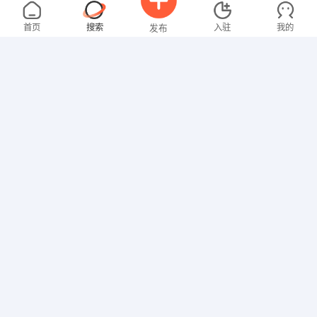
刘女士
2000-3000元
08-07
不限区域
全职
本科
首页
搜索
入驻
我的
发布
教师
张先生
4000-5000元
08-07
不限区域
全职
大专
招聘信息
求职简历
技工/普工
叶先生
面议
08-06
不限区域
全职
大专
网络/IT
张女士
4000-5000元
08-06
不限区域
全职
大专